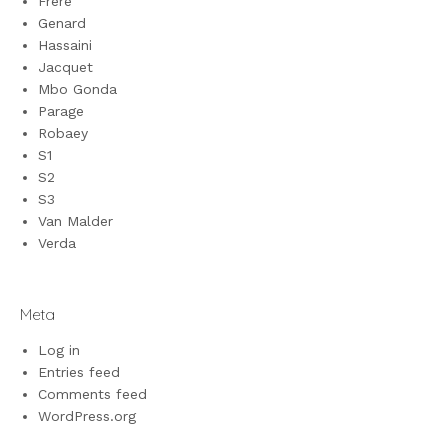
Frère
Genard
Hassaini
Jacquet
Mbo Gonda
Parage
Robaey
S1
S2
S3
Van Malder
Verda
Meta
Log in
Entries feed
Comments feed
WordPress.org