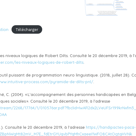
tion
Télécharger
). Les niveaux logiques de Robert Dilts. Consulté le 20 décembre 2019, à l
r.com/les-niveaux-logiques-de-robert-dilts
.
 outil puissant de programmation neuro linguistique. (2018, juillet 28). 
www.intuitive-process.com/pyramide-de-dilts-pnl/
.
mé, C. (2004). « L’accompagnement des personnes handicapées en Belg
iques sociales ». Consulté le 20 décembre 2019, à l’adresse
itstream/2268/17764/1/010576ar.pdf?fbclid=IwAR2dx2LVeUFSr199krNxfm3
sDAA
d.). Consulté le 20 décembre 2019, à l’adresse
https://handipactes-paca-
2MZBpNWgMt82mV_M7E_fdEtrGYUqvbPYqMhCxaeeI1WFO8CAtOgtqHVNk