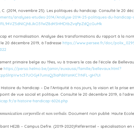
C. (2014, novembre 25). Les politiques du handicap. Consulté le 20 déc
ments/analyses-etudes-2014/Analyse-2014-25-politiques-du-handicap-c
x4jiRL94VZ5dNICjh8JkO31WZ8d45HMDtbZvqPpZdQcGuMk
cap et normalisation. Analyse des transformations du rapport à la norme
é le 20 décembre 2019, à l’adresse
https://www.persee.fr/doc/polix_029
022
gnement primaire belge au 19es, vu à travers le cas de l’école de Belleva
se
https://perso.helmo.be/jamin/euxaussi/famille/bellevaux.html?
ppSlrIpVwtc37UOGj47umsQj3IaPd6YsmKC7rNFL-gH7UI
1). Histoire du handicap – De l’Antiquité à nos jours, la vision et la pris
int de vue social et politique. Consulté le 20 décembre 2019, à l’adre
icap.fr/a-histoire-handicap-6026.php
munication corporelle et non verbale.
Document non publié. Haute Ecole 
abant HE2B – Campus Defre. (2019-2020)Référentiel – spécialisation e