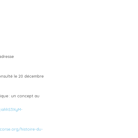
’adresse
Consulté le 20 décembre
ique : un concept au
_iahhS3XyM-
corse.org/histoire-du-