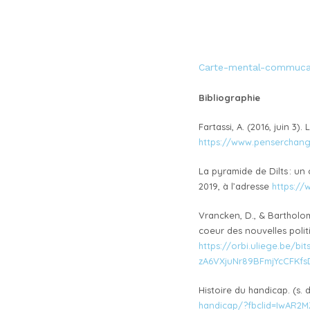
Carte-mental-commuca
Bibliographie
Fartassi, A. (2016, juin 3
https://www.penserchange
La pyramide de Dilts : un
2019, à l’adresse
https://
Vrancken, D., & Bartholo
coeur des nouvelles polit
https://orbi.uliege.be/b
zA6VXjuNr89BFmjYcCFKf
Histoire du handicap. (s. 
handicap/?fbclid=IwAR