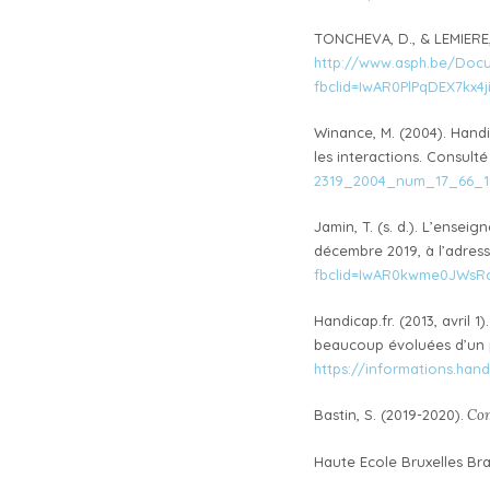
TONCHEVA, D., & LEMIERE, 
http://www.asph.be/Docu
fbclid=IwAR0PlPqDEX7k
Winance, M. (2004). Handi
les interactions. Consult
2319_2004_num_17_66_1
Jamin, T. (s. d.). L’ensei
décembre 2019, à l’adres
fbclid=IwAR0kwme0JWsRc
Handicap.fr. (2013, avril 
beaucoup évoluées d’un po
https://informations.hand
Bastin, S. (2019-2020).
Com
Haute Ecole Bruxelles Br