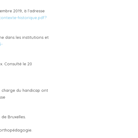
embre 2019, à l’adresse
ontexte-historique.pdf?
 dans les institutions et
5-
ux. Consulté le 20
e en charge du handicap ont
sse
de Bruxelles.
n orthopédagogie.