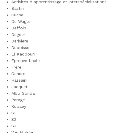
Activités d’apprentissage et interspécialisations
Bastin
Cuche
De Wagter
Deffoin
Degeer
Derivière
Duboisse
El Kaddouri
Epreuve finale
Frère
Genard
Hassaini
Jacquet
Mbo Gonda
Parage
Robaey
S1
S2
S3
Van Malder