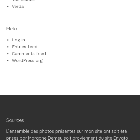
Verda
Meta
Log in
Entries feed
Comments feed
WordPress.org
Sources
L’ensemble des photos présentes sur mon site ont soit été
prises par Morgane Demey soit proviennent du site Envato